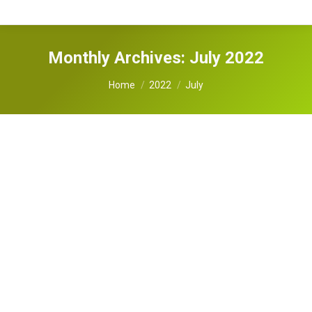
Monthly Archives:
July 2022
You are here:
Home
2022
July
김해원 칼럼 (30)] 직원에게 사내 식사를
강요할 수 없는 법원 판례
뉴스/공지사항
By
YongHo Kim
July 28, 2022
지난 3월23일 캘리포니아주 항소법원에서 내려진
Estrada v. Royalty Carpet Mills, Inc. 집단소송 케이
스에서 법원은 여전히 식사시간에 회사를 떠나지