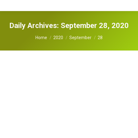
Daily Archives:
September 28, 2020
You are here:
Home
2020
September
28
“성희롱 예방교육” 웨비나 안내
뉴스/공지사항
,
뉴스레터
By
YH KIM
September 28, 2020
안녕하세요.LA 한인상공회의소 사무처에서 “성희
록 예방교육” 웨비나 관련 안내말씀 드립니다. ‘성희
롱방지 교육법(SB1343)’은 5인 이상 업체에서 필수
적으로 받아야 하며, 임원, 수퍼바이저, 매니저를 위