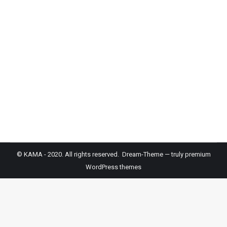
시는 노동법에 관련된 세미나이니 참석 하셔서 좋
은 정보 받으시고 사업운영에 많은 도움이 되시길
바랍니다. 일 시 / 5월 27일, 31일 ( 오전 10시-12시
)온라인 세미나 신청 / https://bit.ly/laborbootcamp
문의 / 정다애 dchung@pacela.org / 채봉규 영사 ch
ae400@mofa.go.kr *** Antigen Test 공지 ***5-23
일 부터 저희 KAMA 에서는 지금까지 해오던 PCR…
© KAMA - 2020. All rights reserved. Dream-Theme — truly
premium
WordPress themes