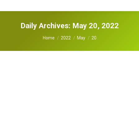
Daily Archives:
May 20, 2022
You are here:
Home
2022
May
20
Antigen Test 공지 사항 / 총 영사관 주최
노동법 무료 세미나
뉴스레터
By
YongHo Kim
May 20, 2022
안녕 하세요, KAMA 한인 의류협회입니다. 주 로스
엔젤레스 총영사관에서 주최하는 노동법 온라인 무
료 세미나가 있습니다. 회원사분들께서 궁금해 하